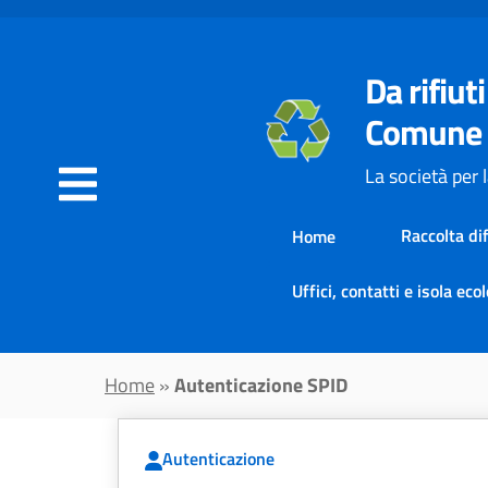
Vai al contenuto principale
Da rifiuti
Comune 
La società per 
Raccolta di
Home
Uffici, contatti e isola eco
Home
»
Autenticazione SPID
Autenticazione