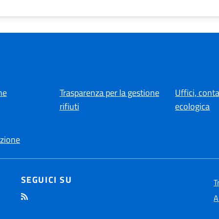
ne
Trasparenza per la gestione
Uffici, conta
rifiuti
ecologica
zione
SEGUICI SU
T
A